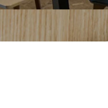
GUD MILANO BOCCONI
LIFE IS GUD
Abbiamo aperto il nuovo GūD, parte integrante
(completamente rinnovata) dell’Edificio Roentgen e del
Campus Urbano Bocconi. Uno spazio in cui